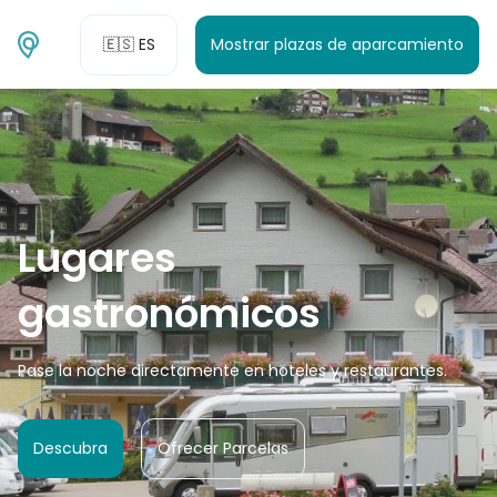
🇪🇸 ES
Mostrar plazas de aparcamiento
Lugares
gastronómicos
Pase la noche directamente en hoteles y restaurantes.
Descubra
Ofrecer Parcelas